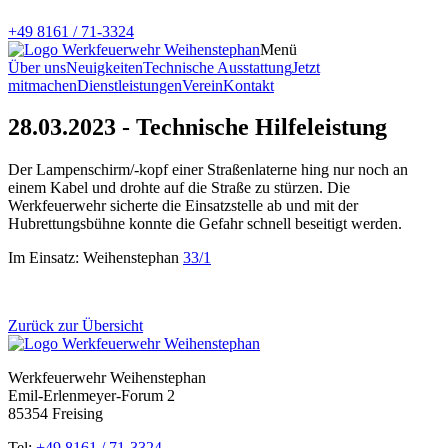
+49 8161 / 71-3324
Menü
Über uns
Neuigkeiten
Technische Ausstattung
Jetzt
mitmachen
Dienstleistungen
Verein
Kontakt
28.03.2023 - Technische Hilfeleistung
Der Lampenschirm/-kopf einer Straßenlaterne hing nur noch an
einem Kabel und drohte auf die Straße zu stürzen. Die
Werkfeuerwehr sicherte die Einsatzstelle ab und mit der
Hubrettungsbühne konnte die Gefahr schnell beseitigt werden.
Im Einsatz: Weihenstephan
33/1
Zurück zur Übersicht
Werkfeuerwehr Weihenstephan
Emil-Erlenmeyer-Forum 2
85354 Freising
Tel:
+49 8161 / 71-3324