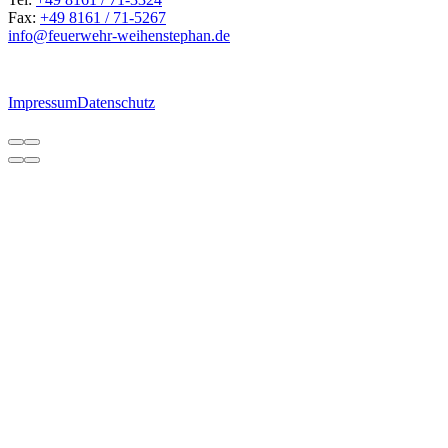
Fax:
+49 8161 / 71-5267
ed.nahpetsnehiew-rhewreuef@ofni
Impressum
Datenschutz