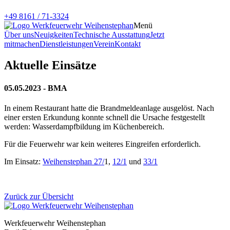
+49 8161 / 71-3324
Menü
Über uns
Neuigkeiten
Technische Ausstattung
Jetzt
mitmachen
Dienstleistungen
Verein
Kontakt
Aktuelle Einsätze
05.05.2023 - BMA
In einem Restaurant hatte die Brandmeldeanlage ausgelöst. Nach
einer ersten Erkundung konnte schnell die Ursache festgestellt
werden: Wasserdampfbildung im Küchenbereich.
Für die Feuerwehr war kein weiteres Eingreifen erforderlich.
Im Einsatz:
Weihenstephan 27/
1,
12/1
und
33/1
Zurück zur Übersicht
Werkfeuerwehr Weihenstephan