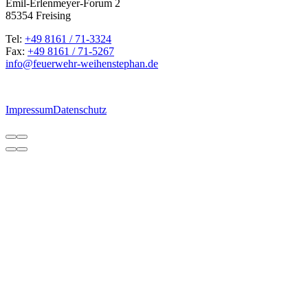
Emil-Erlenmeyer-Forum 2
85354 Freising
Tel:
+49 8161 / 71-3324
Fax:
+49 8161 / 71-5267
ed.nahpetsnehiew-rhewreuef@ofni
Impressum
Datenschutz