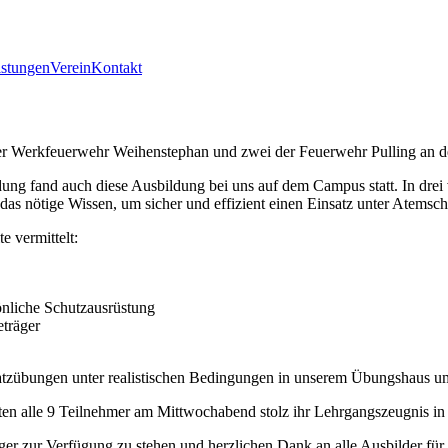
istungen
Verein
Kontakt
erkfeuerwehr Weihenstephan und zwei der Feuerwehr Pulling an der 
ng fand auch diese Ausbildung bei uns auf dem Campus statt. In drei 
as nötige Wissen, um sicher und effizient einen Einsatz unter Atemsc
 vermittelt:
nliche Schutzausrüstung
träger
nsatzübungen unter realistischen Bedingungen in unserem Übungshaus u
nten alle 9 Teilnehmer am Mittwochabend stolz ihr Lehrgangszeugnis 
ger zur Verfügung zu stehen und herzlichen Dank an alle Ausbilder für 