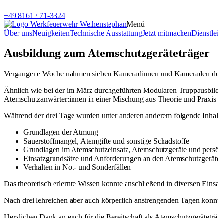
+49 8161 / 71-3324
Menü
Über uns
Neuigkeiten
Technische Ausstattung
Jetzt mitmachen
Dienstle
Ausbildung zum Atemschutzgeräteträger
Vergangene Woche nahmen sieben Kameradinnen und Kameraden der W
Ähnlich wie bei der im März durchgeführten Modularen Truppausbildu
Atemschutzanwärter:innen in einer Mischung aus Theorie und Praxis d
Während der drei Tage wurden unter anderen anderem folgende Inhalte
Grundlagen der Atmung
Sauerstoffmangel, Atemgifte und sonstige Schadstoffe
Grundlagen im Atemschutzeinsatz, Atemschutzgeräte und persö
Einsatzgrundsätze und Anforderungen an den Atemschutzgeräte
Verhalten in Not- und Sonderfällen
Das theoretisch erlernte Wissen konnte anschließend in diversen Ei
Nach drei lehreichen aber auch körperlich anstrengenden Tagen kon
Herzlichen Dank an euch für die Bereitschaft als Atemschutzgeräteträ